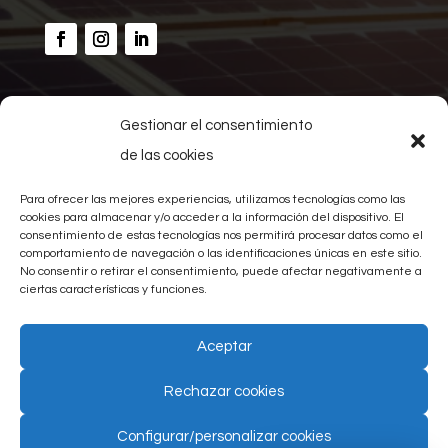
Gestionar el consentimiento
Inicio
de las cookies
Calcular ahorro
Nosotros
Para ofrecer las mejores experiencias, utilizamos tecnologías como las
Proyectos
cookies para almacenar y/o acceder a la información del dispositivo. El
consentimiento de estas tecnologías nos permitirá procesar datos como el
Noticias
comportamiento de navegación o las identificaciones únicas en este sitio.
Contacto
No consentir o retirar el consentimiento, puede afectar negativamente a
Aviso legal
ciertas características y funciones.
Política de privacidad
Política de cookies (UE)
Aceptar
Rechazar cookies
© BURGOSOLAR ENERGÍA
Configurar/personalizar cookies