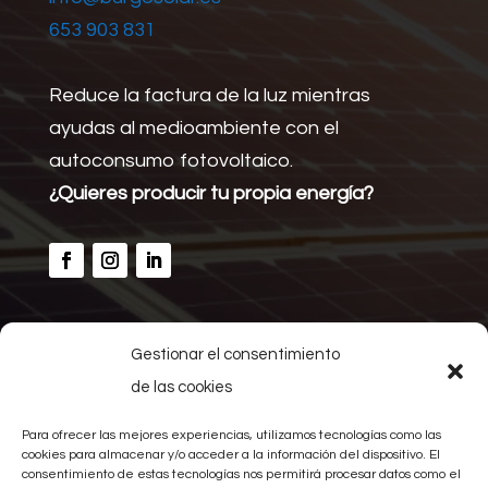
653 903 831
Reduce la factura de la luz mientras
ayudas al medioambiente con el
autoconsumo fotovoltaico.
¿Quieres producir tu propia energía?
Gestionar el consentimiento
Inicio
de las cookies
Calcular ahorro
Nosotros
Para ofrecer las mejores experiencias, utilizamos tecnologías como las
Proyectos
cookies para almacenar y/o acceder a la información del dispositivo. El
consentimiento de estas tecnologías nos permitirá procesar datos como el
Noticias