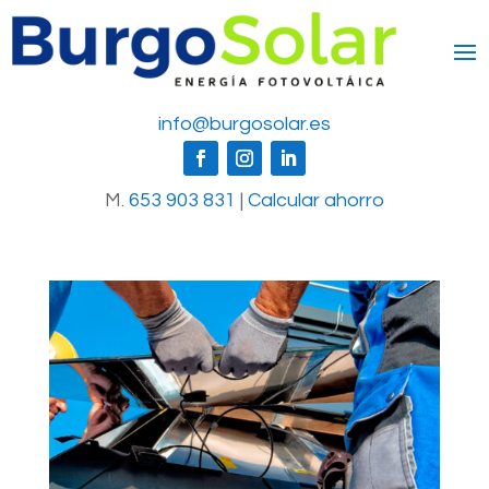
info@burgosolar.es
M.
653 903 831
|
Calcular ahorro