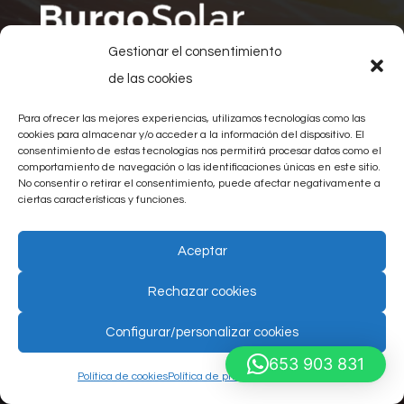
Gestionar el consentimiento
de las cookies
Avda. Castilla y León, s/n
Trasera Plaza Cádiz, nº 8
Para ofrecer las mejores experiencias, utilizamos tecnologías como las
09007 Burgos
cookies para almacenar y/o acceder a la información del dispositivo. El
consentimiento de estas tecnologías nos permitirá procesar datos como el
info@burgosolar.es
comportamiento de navegación o las identificaciones únicas en este sitio.
No consentir o retirar el consentimiento, puede afectar negativamente a
653 903 831
ciertas características y funciones.
Reduce la factura de la luz mientras
Aceptar
ayudas al medioambiente con el
Rechazar cookies
autoconsumo fotovoltaico.
¿Quieres producir tu propia energía?
Configurar/personalizar cookies
653 903 831
Política de cookies
Política de privacidad
Aviso legal