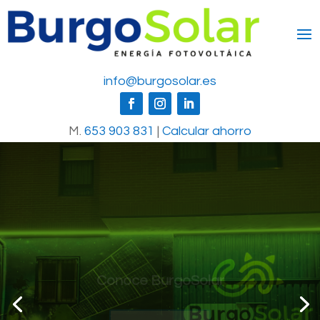
info@burgosolar.es
M.
653 903 831
|
Calcular ahorro
Conoce BurgoSolar