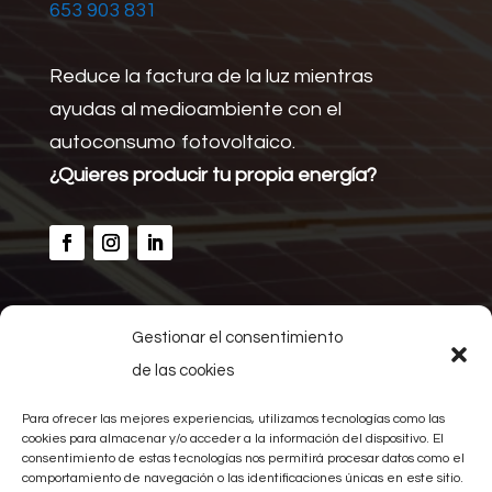
653 903 831
Reduce la factura de la luz mientras
ayudas al medioambiente con el
autoconsumo fotovoltaico.
¿Quieres producir tu propia energía?
Gestionar el consentimiento
Inicio
de las cookies
Calcular ahorro
Nosotros
Para ofrecer las mejores experiencias, utilizamos tecnologías como las
Proyectos
cookies para almacenar y/o acceder a la información del dispositivo. El
consentimiento de estas tecnologías nos permitirá procesar datos como el
Noticias
comportamiento de navegación o las identificaciones únicas en este sitio.
Contacto